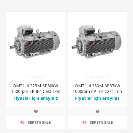
OMT1-4 225M-6P30kW
OMT1-4 250M-6P37kW
1000rpm 6P IE4 Cast Iron
1000rpm 6P IE4 Cast Iron
IP55 IM-B3 Ral7031
IP55 IM-B3 Ral7031
Fiyatlar için arayınız
Fiyatlar için arayınız
SEPETE EKLE
SEPETE EKLE