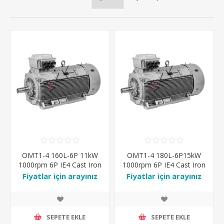
OMT1-4 160L-6P 11kW
OMT1-4 180L-6P15kW
1000rpm 6P IE4 Cast Iron
1000rpm 6P IE4 Cast Iron
IP55 IM-B3 Ral7031
IP55 IM-B3 Ral7031
Fiyatlar için arayınız
Fiyatlar için arayınız
SEPETE EKLE
SEPETE EKLE