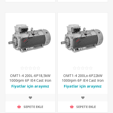
OMT1-4 200L-6P18,5kW
OMT1-4 200Lx-6P22kW
1000rpm 6P IE4 Cast Iron
1000rpm 6P IE4 Cast Iron
IP55 IM-B3 Ral7031
IP55 IM-B3 Ral7031
Fiyatlar için arayınız
Fiyatlar için arayınız
SEPETE EKLE
SEPETE EKLE