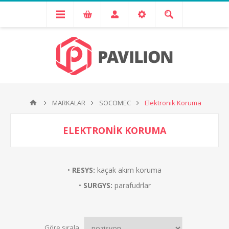
MARKALAR
SOCOMEC
Elektronik Koruma
ELEKTRONIK KORUMA
•
RESYS:
kaçak akım koruma
•
SURGYS:
parafudrlar
Göre sırala