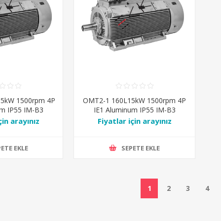
,5kW 1500rpm 4P
OMT2-1 160L15kW 1500rpm 4P
um IP55 IM-B3
IE1 Aluminum IP55 IM-B3
l7031
Ral7031
çin arayınız
Fiyatlar için arayınız
ETE EKLE
SEPETE EKLE
1
2
3
4