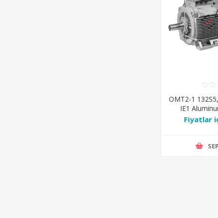
OMT2-1 132S5
IE1 Alumin
Ra
Fiyatlar i
SEP