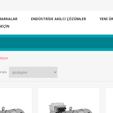
MARKALAR
ENDÜSTRİDE AKILCI ÇÖZÜMLER
YENI Ü
GEÇIN
500rpm
ırala