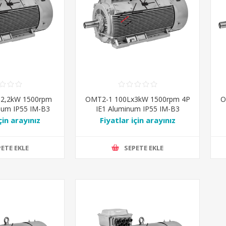
 2,2kW 1500rpm
OMT2-1 100Lx3kW 1500rpm 4P
O
num IP55 IM-B3
IE1 Aluminum IP55 IM-B3
l7031
Ral7031
çin arayınız
Fiyatlar için arayınız
ETE EKLE
SEPETE EKLE