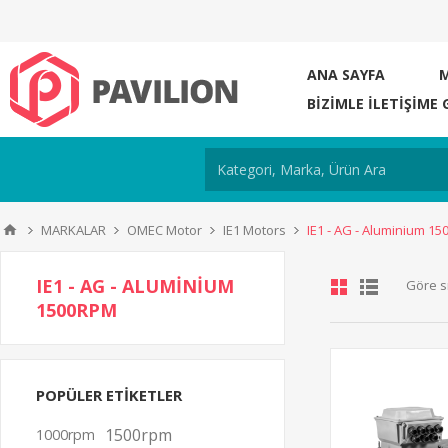
ANA SAYFA
BIZIMLE ILETIŞIME 
MARKALAR
OMEC Motor
IE1 Motors
IE1 - AG - Aluminium 1
IE1 - AG - ALUMINIUM
Göre s
1500RPM
POPÜLER ETIKETLER
1500rpm
1000rpm