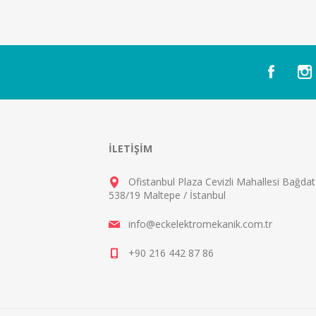
İLETIŞIM
Ofistanbul Plaza Cevizli Mahallesi Bağda
538/19 Maltepe / İstanbul
info@eckelektromekanik.com.tr
+90 216 442 87 86