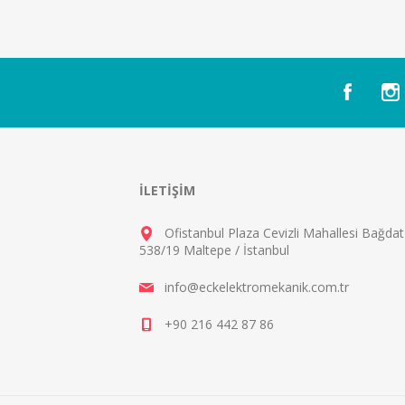
İLETIŞIM
Ofistanbul Plaza Cevizli Mahallesi Bağda
538/19 Maltepe / İstanbul
info@eckelektromekanik.com.tr
+90 216 442 87 86