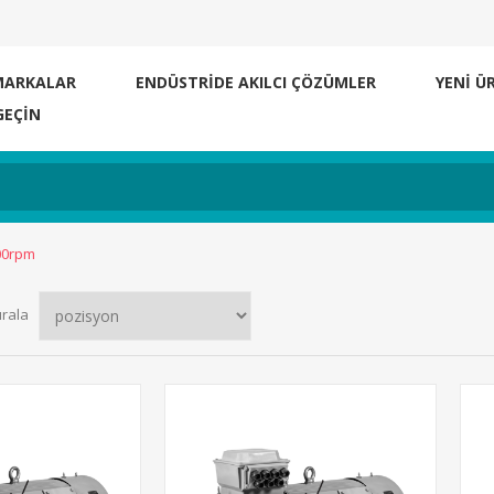
MARKALAR
ENDÜSTRİDE AKILCI ÇÖZÜMLER
YENI Ü
GEÇIN
000rpm
ırala