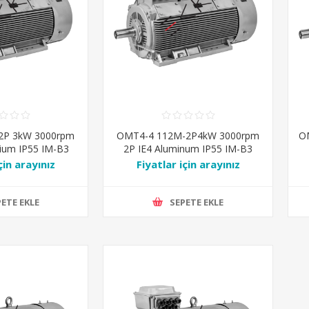
2P 3kW 3000rpm
OMT4-4 112M-2P4kW 3000rpm
O
nium IP55 IM-B3
2P IE4 Aluminum IP55 IM-B3
l7031
Ral7031
çin arayınız
Fiyatlar için arayınız
ETE EKLE
SEPETE EKLE