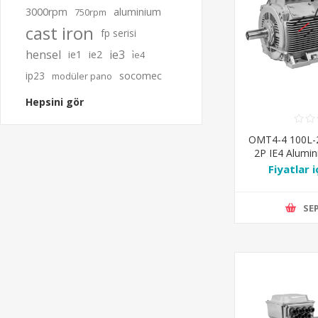
3000rpm
aluminium
750rpm
cast iron
fp serisi
hensel
ie3
ie1
ie2
i̇e4
ip23
socomec
modüler pano
Hepsini gör
OMT4-4 100L-
2P IE4 Alumi
Ra
Fiyatlar i
SEP