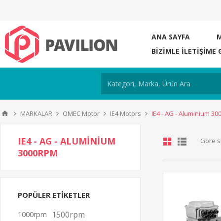
ANA SAYFA
BIZIMLE ILETIŞIME 
MARKALAR
OMEC Motor
IE4 Motors
IE4 - AG - Aluminium 3
IE4 - AG - ALUMINIUM
Göre s
3000RPM
POPÜLER ETIKETLER
1500rpm
1000rpm