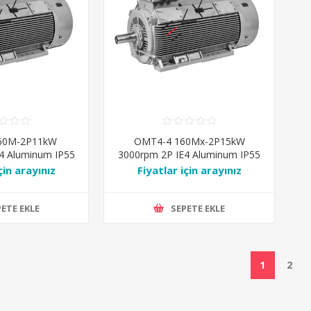
60M-2P11kW
OMT4-4 160Mx-2P15kW
4 Aluminum IP55
3000rpm 2P IE4 Aluminum IP55
 Ral7031
IM-B3 Ral7031
çin arayınız
Fiyatlar için arayınız
ETE EKLE
SEPETE EKLE
1
2