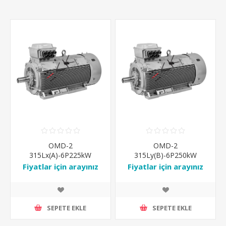
OMD-2
OMD-2
315Lx(A)-6P225kW
315Ly(B)-6P250kW
1000rpm 6P IE2 OPEN
1000rpm 6P IE2 OPEN
Fiyatlar için arayınız
Fiyatlar için arayınız
DRIP PROOF IP23 IM-B3
DRIP PROOF IP23 IM-B3
Ral7031
Ral7031
SEPETE EKLE
SEPETE EKLE