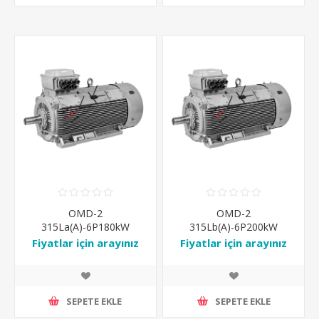
OMD-2
OMD-2
315La(A)-6P180kW
315Lb(A)-6P200kW
1000rpm 6P IE2 OPEN
1000rpm 6P IE2 OPEN
Fiyatlar için arayınız
Fiyatlar için arayınız
DRIP PROOF IP23 IM-B3
DRIP PROOF IP23 IM-B3
Ral7031
Ral7031
SEPETE EKLE
SEPETE EKLE