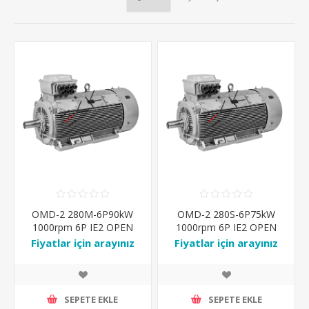
OMD-2 280M-6P90kW
OMD-2 280S-6P75kW
1000rpm 6P IE2 OPEN
1000rpm 6P IE2 OPEN
DRIP PROOF IP23 IM-B3
DRIP PROOF IP23 IM-B3
Fiyatlar için arayınız
Fiyatlar için arayınız
Ral7031
Ral7031
SEPETE EKLE
SEPETE EKLE