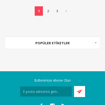
1
2
3
POPÜLER ETIKETLER
Bültenimize Abone Olun