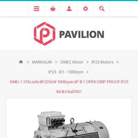
MARKALAR
OMEC Motor
IP23 Motors
IP23 - IE1 - 1000rpm
OMD-1 315Lx(A)-6P225kW 1000rpm 6P IE1 OPEN DRIP PROOF IP23
IM-B3 Ral7031