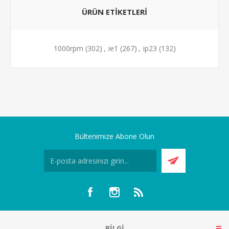
ÜRÜN ETIKETLERI
1000rpm
(302)
,
ie1
(267)
,
ip23
(132)
Bültenimize Abone Olun
BILGI