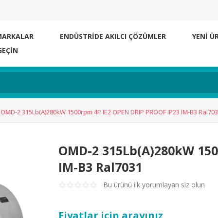
MARKALAR
ENDÜSTRİDE AKILCI ÇÖZÜMLER
YENI Ü
GEÇIN
OMD-2 315Lb(A)280kW 1500rpm 4P IE2 OPEN DRIP PROOF IP23 IM-B3 Ral70
OMD-2 315Lb(A)280kW 150
IM-B3 Ral7031
Bu ürünü ilk yorumlayan siz olun
Fiyatlar için arayınız