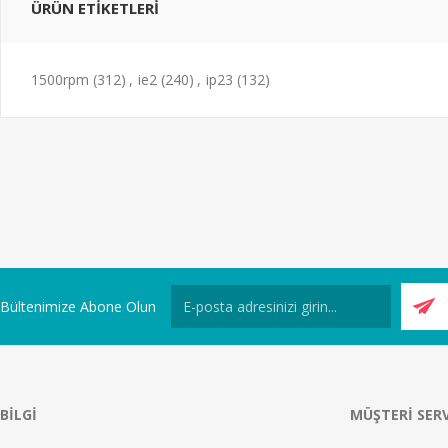
ÜRÜN ETIKETLERI
1500rpm
(312)
,
ie2
(240)
,
ip23
(132)
Bültenimize Abone Olun
BILGI
MÜŞTERI SERV