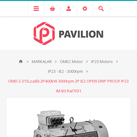
MARKALAR
OMEC Motor
IP23 Motors
IP23 - IE2 - 3000rpm
OMD-2 315Lza(B)-2P400kW 3000rpm 2P IE2 OPEN DRIP PROOF IP23
IM-B3 Ral7031