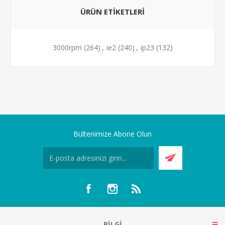
ÜRÜN ETIKETLERI
3000rpm
(264)
,
ie2
(240)
,
ip23
(132)
Bültenimize Abone Olun
BILGI