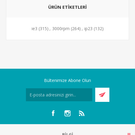
ÜRÜN ETIKETLERI
ie3
(315)
,
3000rpm
(264)
,
ip23
(132)
Bültenimize Abone Olun
BILGI