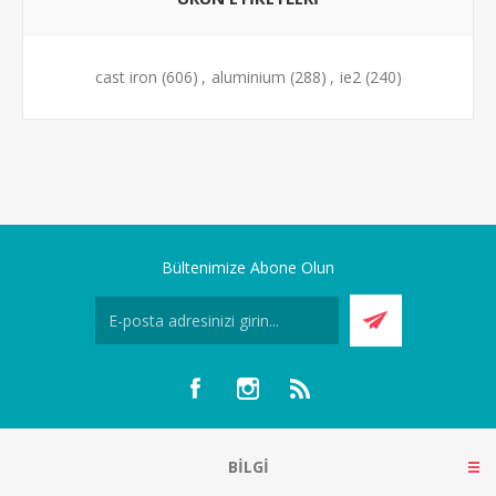
cast iron
(606)
,
aluminium
(288)
,
ie2
(240)
Bültenimize Abone Olun
BILGI