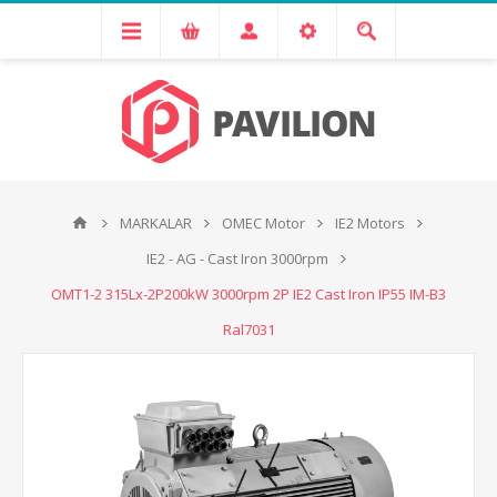
MARKALAR
OMEC Motor
IE2 Motors
IE2 - AG - Cast Iron 3000rpm
OMT1-2 315Lx-2P200kW 3000rpm 2P IE2 Cast Iron IP55 IM-B3
Ral7031