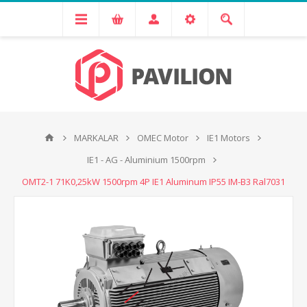
MARKALAR
OMEC Motor
IE1 Motors
IE1 - AG - Aluminium 1500rpm
OMT2-1 71K0,25kW 1500rpm 4P IE1 Aluminum IP55 IM-B3 Ral7031