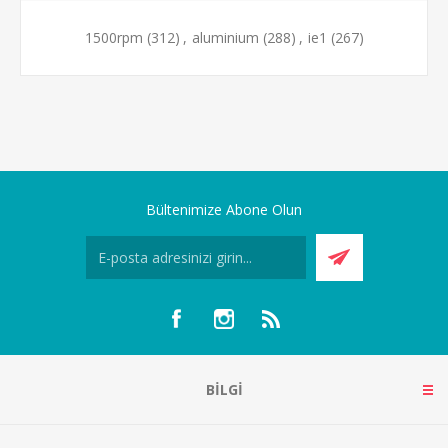
1500rpm
(312)
,
aluminium
(288)
,
ie1
(267)
Bültenimize Abone Olun
BILGI