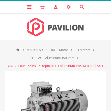
MARKALAR
OMEC Motor
IE1 Motors
IE1 - AG - Aluminium 1500rpm
OMT2-1 80K0,55kW 1500rpm 4P IE1 Aluminum IP55 IM-B3 Ral7031