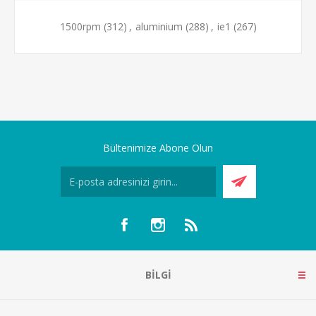
1500rpm
(312)
,
aluminium
(288)
,
ie1
(267)
Bültenimize Abone Olun
BILGI