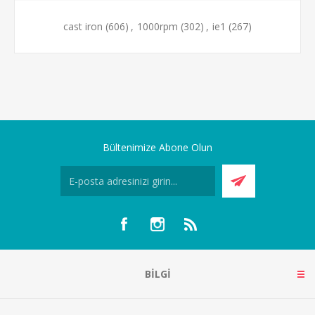
cast iron
(606)
,
1000rpm
(302)
,
ie1
(267)
Bültenimize Abone Olun
BILGI