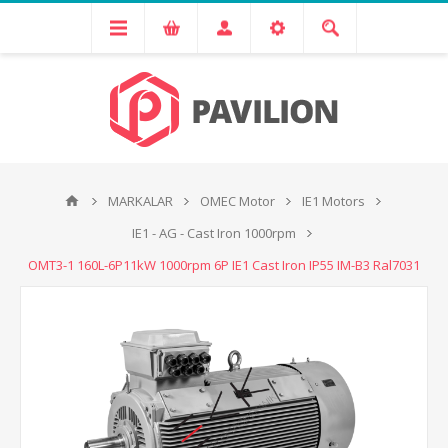
MARKALAR
OMEC Motor
IE1 Motors
IE1 - AG - Cast Iron 1000rpm
OMT3-1 160L-6P11kW 1000rpm 6P IE1 Cast Iron IP55 IM-B3 Ral7031