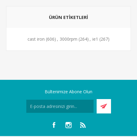
ÜRÜN ETIKETLERI
cast iron
(606)
,
3000rpm
(264)
,
ie1
(267)
Bültenimize Abone Olun