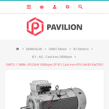
MARKALAR
OMEC Motor
IE1 Motors
IE1 - AG - Cast Iron 3000rpm
OMT3-1 180M--2P22kW 3000rpm 2P IE1 Cast Iron IP55 IM-B3 Ral7031