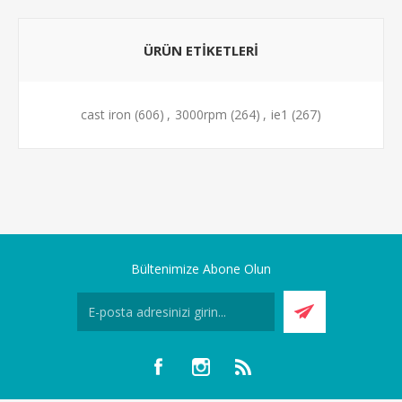
ÜRÜN ETIKETLERI
cast iron
(606)
,
3000rpm
(264)
,
ie1
(267)
Bültenimize Abone Olun