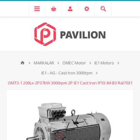
MARKALAR
OMEC Motor
IE1 Motors
IE1 - AG - Cast Iron 3000rpm
OMT3-1 200Lx-2P37kW 3000rpm 2P IE1 Cast Iron IP55 IM-B3 Ral7031