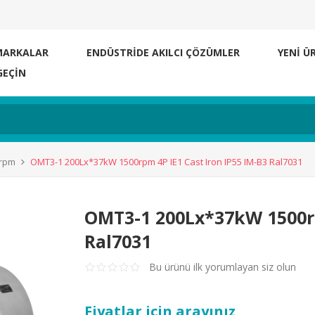
MARKALAR
ENDÜSTRİDE AKILCI ÇÖZÜMLER
YENI Ü
GEÇIN
0rpm
OMT3-1 200Lx*37kW 1500rpm 4P IE1 Cast Iron IP55 IM-B3 Ral7031
OMT3-1 200Lx*37kW 1500rp
Ral7031
Bu ürünü ilk yorumlayan siz olun
Fiyatlar için arayınız