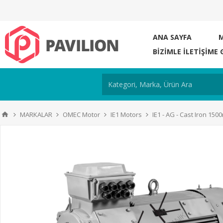
ANA SAYFA
BIZIMLE ILETIŞIME 
MARKALAR
OMEC Motor
IE1 Motors
IE1 - AG - Cast Iron 150