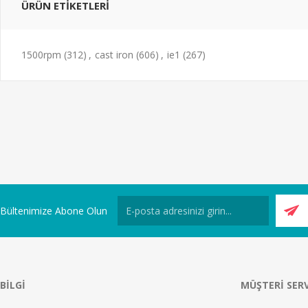
ÜRÜN ETIKETLERI
1500rpm
(312)
,
cast iron
(606)
,
ie1
(267)
Bültenimize Abone Olun
BILGI
MÜŞTERI SERV