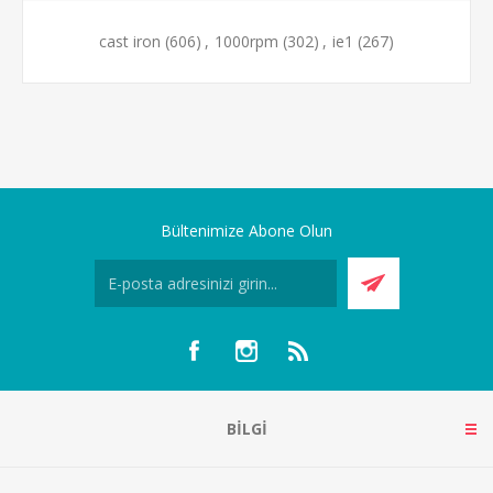
cast iron
(606)
,
1000rpm
(302)
,
ie1
(267)
Bültenimize Abone Olun
BILGI