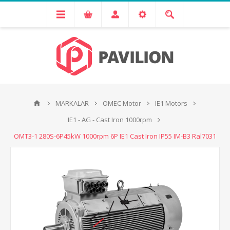
MARKALAR
OMEC Motor
IE1 Motors
IE1 - AG - Cast Iron 1000rpm
OMT3-1 280S-6P45kW 1000rpm 6P IE1 Cast Iron IP55 IM-B3 Ral7031