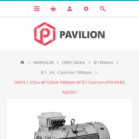
MARKALAR
OMEC Motor
IE1 Motors
IE1 - AG - Cast Iron 1000rpm
OMT3-1 315Lx-6P132kW 1000rpm 6P IE1 Cast Iron IP55 IM-B3
Ral7031