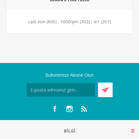
cast iron
(606)
,
1000rpm
(302)
,
ie1
(267)
Bültenimize Abone Olun
BILGI