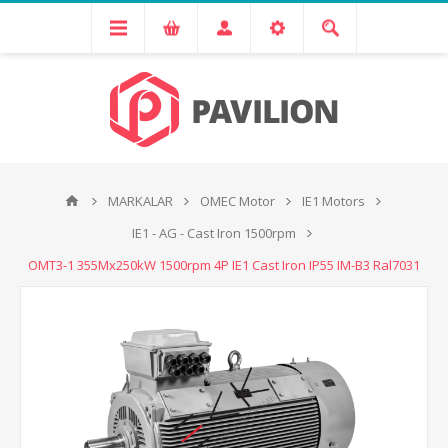
MARKALAR
OMEC Motor
IE1 Motors
IE1 - AG - Cast Iron 1500rpm
OMT3-1 355Mx250kW 1500rpm 4P IE1 Cast Iron IP55 IM-B3 Ral7031