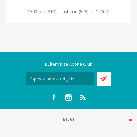
1500rpm
(312)
,
cast iron
(606)
,
ie1
(267)
Bültenimize Abone Olun
BILGI