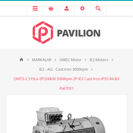
MARKALAR
OMEC Motor
IE2 Motors
IE2 - AG - Cast Iron 3000rpm
OMT3-2 315Lx-2P200kW 3000rpm 2P IE2 Cast Iron IP55 IM-B3
Ral7031