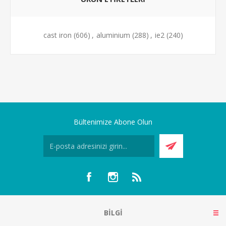
cast iron
(606)
,
aluminium
(288)
,
ie2
(240)
Bültenimize Abone Olun
BILGI