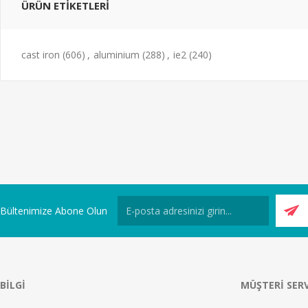
ÜRÜN ETIKETLERI
cast iron
(606)
,
aluminium
(288)
,
ie2
(240)
Bültenimize Abone Olun
BILGI
MÜŞTERI SERV