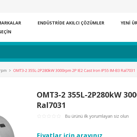
MARKALAR
ENDÜSTRİDE AKILCI ÇÖZÜMLER
YENI Ü
GEÇIN
0rpm
OMT3-2 355L-2P280kW 3000rpm 2P IE2 Cast Iron IP55 IM-B3 Ral7031
OMT3-2 355L-2P280kW 3000
Ral7031
Bu ürünü ilk yorumlayan siz olun
Fiyatlar için arayınız