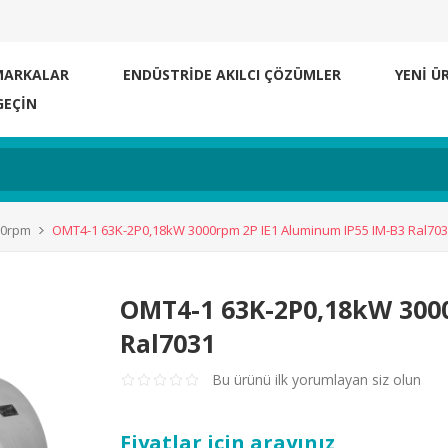
MARKALAR
ENDÜSTRİDE AKILCI ÇÖZÜMLER
YENI Ü
GEÇIN
000rpm
OMT4-1 63K-2P0,18kW 3000rpm 2P IE1 Aluminum IP55 IM-B3 Ral70
OMT4-1 63K-2P0,18kW 300
Ral7031
Bu ürünü ilk yorumlayan siz olun
Fiyatlar için arayınız