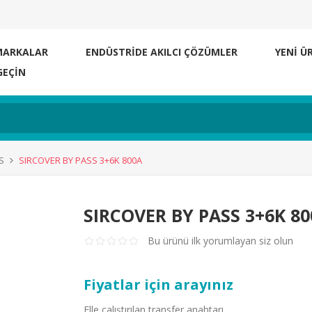
MARKALAR
ENDÜSTRİDE AKILCI ÇÖZÜMLER
YENI Ü
GEÇIN
S
SIRCOVER BY PASS 3+6K 800A
SIRCOVER BY PASS 3+6K 8
Bu ürünü ilk yorumlayan siz olun
Fiyatlar için arayınız
Elle çalıştırılan transfer anahtarı