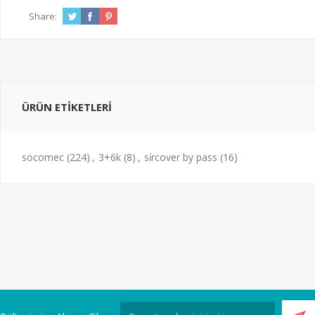
Share:
ÜRÜN ETIKETLERI
socomec
(224)
,
3+6k
(8)
,
si̇rcover by pass
(16)