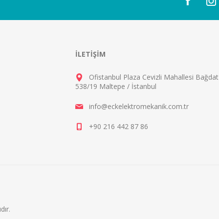
İLETIŞIM
Ofistanbul Plaza Cevizli Mahallesi Bağda
538/19 Maltepe / İstanbul
info@eckelektromekanik.com.tr
+90 216 442 87 86
dır.