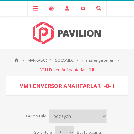
MARKALAR
SOCOMEC
Transfer Şalterleri
VM1 Enversör Anahtarlar I-0-II
VM1 ENVERSÖR ANAHTARLAR I-0-II
Göre sırala
Görüntüle
Sayfa başına